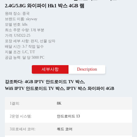
2.4G/5.8G 와이파이 Hk1 박스 4GB 램
원래 장소: 중국
브랜드 이름: skyway
모델 번호: k8s
최소 주문 수량: 1개 부분
가격: USD22-25
포장 세부 사항: 판지, 선물 상자
배달 시간: 3-7 작업 일수
지불 조건: L/C, T/T
공급 능력: 달 당 5000 PC
세부사항
Description
강조하다:
4GB IPTV 안드로이드 TV 박스
,
Wifi IPTV 안드로이드 TV 박스
,
IPTV 박스 와이파이 4GB
1결의:
8K
2운영 시스템:
안드로이드 13
3프로세서 코어:
쿼드 코어