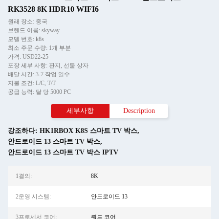
RK3528 8K HDR10 WIFI6
원래 장소: 중국
브랜드 이름: skyway
모델 번호: k8s
최소 주문 수량: 1개 부분
가격: USD22-25
포장 세부 사항: 판지, 선물 상자
배달 시간: 3-7 작업 일수
지불 조건: L/C, T/T
공급 능력: 달 당 5000 PC
세부사항
Description
강조하다:
HK1RBOX K8S 스마트 TV 박스
,
안드로이드 13 스마트 TV 박스
,
안드로이드 13 스마트 TV 박스 IPTV
1결의:
8K
2운영 시스템:
안드로이드 13
3프로세서 코어:
쿼드 코어