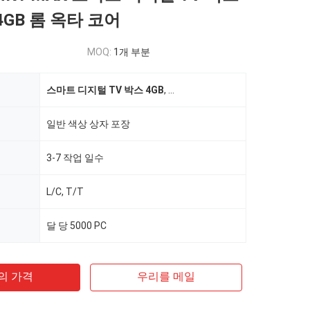
64GB 롬 옥타 코어
MOQ:
1개 부분
스마트 디지털 TV 박스 4GB
,
HK1 스마트 디지털 TV 박스
,
4GB
일반 색상 상자 포장
3-7 작업 일수
L/C, T/T
달 당 5000 PC
의 가격
우리를 메일