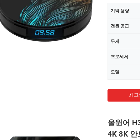
기억 용량
전원 공급
무게
프로세서
모델
최고
올윈어 H3
4K 8K 