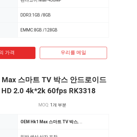
펜타코어 Mali-450MP
DDR3:1GB /8GB
EMMC:8GB /128GB
의 가격
우리를 메일
1 Max 스마트 TV 박스 안드로이드
D 2.0 4k*2k 60fps RK3318
MOQ:
1개 부분
OEM Hk1 Max 스마트 TV 박스
,
OEM 스마트 TV 박스
,
Hk1 M
일반 색상 상자 포장