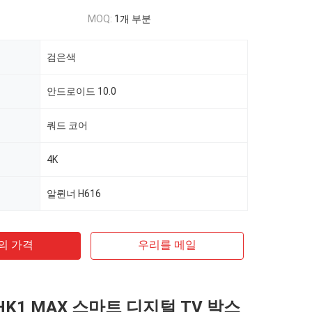
MOQ:
1개 부분
검은색
안드로이드 10.0
쿼드 코어
4K
알륀너 H616
의 가격
우리를 메일
 HK1 MAX 스마트 디지털 TV 박스