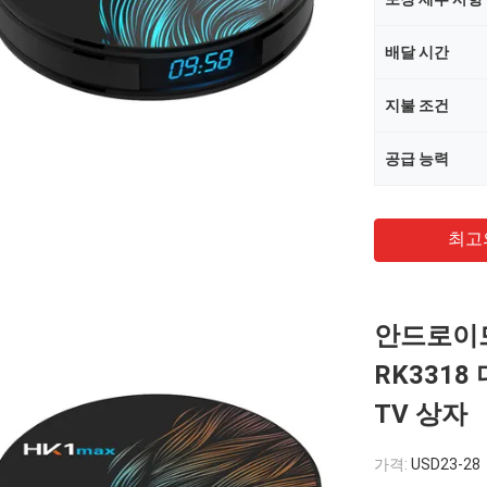
배달 시간
지불 조건
공급 능력
최고
안드로이드 
RK331
TV 상자
가격:
USD23-28