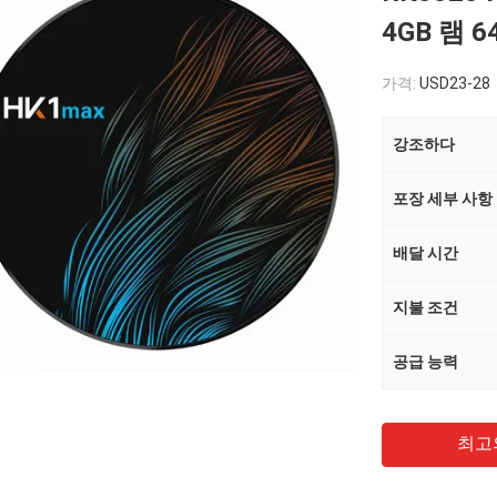
4GB 램 
가격:
USD23-28
강조하다
포장 세부 사항
배달 시간
지불 조건
공급 능력
최고