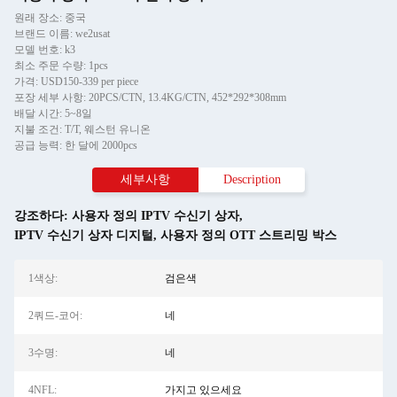
원래 장소: 중국
브랜드 이름: we2usat
모델 번호: k3
최소 주문 수량: 1pcs
가격: USD150-339 per piece
포장 세부 사항: 20PCS/CTN, 13.4KG/CTN, 452*292*308mm
배달 시간: 5~8일
지불 조건: T/T, 웨스턴 유니온
공급 능력: 한 달에 2000pcs
세부사항
Description
강조하다:
사용자 정의 IPTV 수신기 상자
,
IPTV 수신기 상자 디지털
,
사용자 정의 OTT 스트리밍 박스
1색상:
검은색
2쿼드-코어:
네
3수명:
네
4NFL:
가지고 있으세요