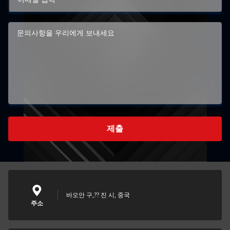
제출
바오안 구,?? 진 시, 중국
주소