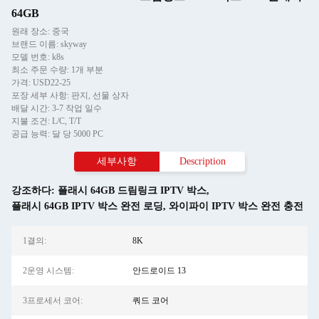
64GB
원래 장소: 중국
브랜드 이름: skyway
모델 번호: k8s
최소 주문 수량: 1개 부분
가격: USD22-25
포장 세부 사항: 판지, 선물 상자
배달 시간: 3-7 작업 일수
지불 조건: L/C, T/T
공급 능력: 달 당 5000 PC
세부사항
Description
강조하다:
플래시 64GB 드림링크 IPTV 박스
,
플래시 64GB IPTV 박스 완전 로딩
,
와이파이 IPTV 박스 완전 충전
1결의:
8K
2운영 시스템:
안드로이드 13
3프로세서 코어:
쿼드 코어