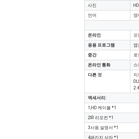
사진
HD
언어
영
온라인
모
응용 프로그램
앱
중간
로컬
온라인 통화
스
다른 것
지
D
2
액세서리:
1,HD 케이블 *1
2IR 리모컨 *1
3사용 설명서 *1
4패키지 상자 *1