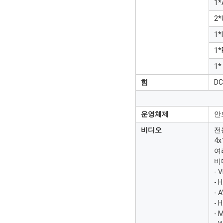
1*
2*
1*
1*
1*
힘
DC
운영체제
안
비디오
전용
4
여
비
- 
- 
- 
- 
- 