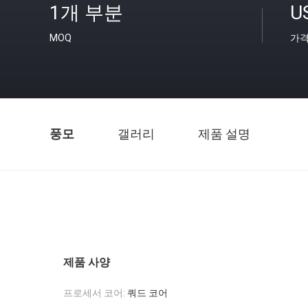
1개 부분
U
MOQ
가
풍모
갤러리
제품 설명
제품 사양
프로세서 코어:
쿼드 코어