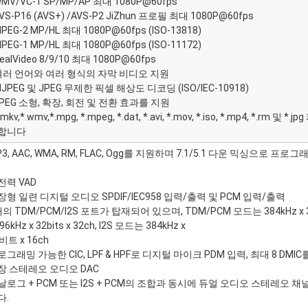
WMV/VC-1 SP/MP/AP 최대 1080P@60fps
AVS-P16 (AVS+) /AVS-P2 JiZhun 프로필 최대 1080P@60fps
MPEG-2 MP/HL 최대 1080P@60fps (ISO-13818)
MPEG-1 MP/HL 최대 1080P@60fps (ISO-11172)
RealVideo 8/9/10 최대 1080P@60fps
 여러 언어와 여러 형식의 자막 비디오 지원
MJPEG 및 JPEG 무제한 픽셀 해상도 디코딩 (ISO/IEC-10918)
 JPEG 소형, 확장, 회전 및 전환 효과를 지원
*.mkv,*.wmv,*.mpg, *.mpeg, *.dat, *.avi, *.mov, *.iso, *.mp4, *.rm 및 
합니다
3, AAC, WMA, RM, FLAC, Ogg를 지원하며 7.1/5.1 다운 믹싱으로 프로
전력 VAD
장형 일련 디지털 오디오 SPDIF/IEC958 입력/출력 및 PCM 입력/출력
의 TDM/PCM/I2S 포트가 탑재되어 있으며, TDM/PCM 모드는 384kHz x 32b
96kHz x 32bits x 32ch, I2S 모드는 384kHz x
비트 x 16ch
로그래밍 가능한 CIC, LPF & HPF로 디지털 마이크 PDM 입력, 최대 8 DMI
장 스테레오 오디오 DAC
날로그 + PCM 또는 I2S + PCM의 조합과 동시에 듀얼 오디오 스테레오 
다.