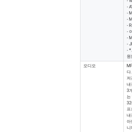
- 
- 
- 
- 
- 
-
- 
-
- 
원
오디오
MP
다.
저
내
3개
는 
32
프
내
아
니