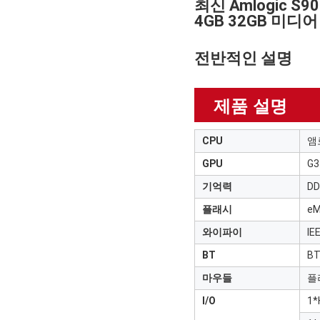
최신 Amlogic S9
4GB 32GB 미디
전반적인 설명
제품 설명
CPU
앰
GPU
G
기억력
DD
플래시
eM
와이파이
IE
BT
B
마우들
플
I/O
1*