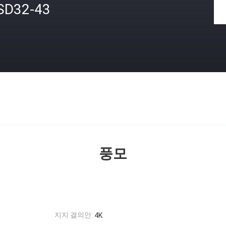
SD32-43
격
풍모
지지 결의안:
4K