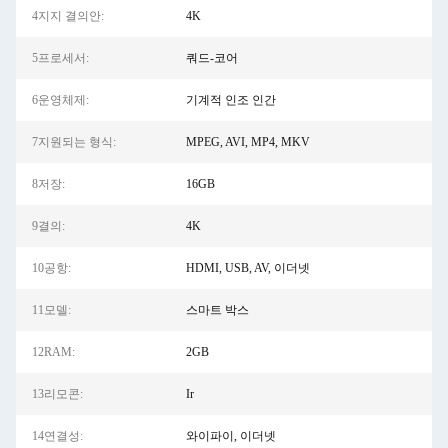
4지지 결의안:
4K
5프로세서:
쿼드-코어
6운영체제:
기계적 인조 인간
7지원되는 형식:
MPEG, AVI, MP4, MKV
8저장:
16GB
9결의:
4K
10공항:
HDMI, USB, AV, 이더넷
11모델:
스마트 박스
12RAM:
2GB
13리모콘:
Ir
14연결성:
와이파이, 이더넷