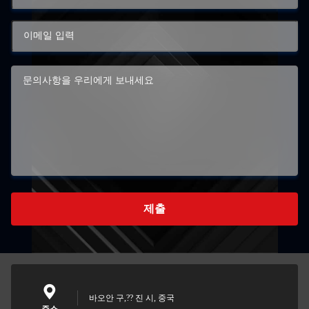
제출
바오안 구,?? 진 시, 중국