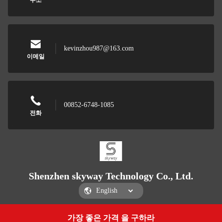
주소
kevinzhou987@163.com
이메일
00852-6748-1085
전화
Shenzhen skyway Technology Co., Ltd.
가장 좋은 가격 을 구하라
Get a Quote
Shenzhen skyway Technology Co., Ltd.