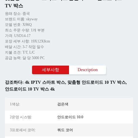
TV 박스
원래 장소: 중국
브랜드 이름: skyway
모델 번호: X96Q
최소 주문 수량: 1개 부분
가격: USD14-17
포장 세부 사항: 19X12X8cm
배달 시간: 3-7 작업 일수
지불 조건: T/T, L/C
공급 능력: 달 당 5000 PC
세부사항
Description
강조하다:
4k IPTV 스마트 박스
,
맞춤형 안드로이드 10 TV 박스
,
안드로이드 10 TV 박스 4k
1색상:
검은색
2운영 시스템:
안드로이드 10.0
3프로세서 코어:
쿼드 코어